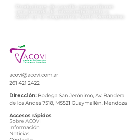
Productores de Lavalle compartieron
una jornada de intercambio junto a
Acovi en la Cooperativa Norte Mendocino
acovi@acovi.com.ar
261 421 2422
Dirección:
Bodega San Jerónimo, Av. Bandera
de los Andes 7518, M5521 Guaymallén, Mendoza
Accesos rápidos
Sobre ACOVI
Información
Noticias
Contacto