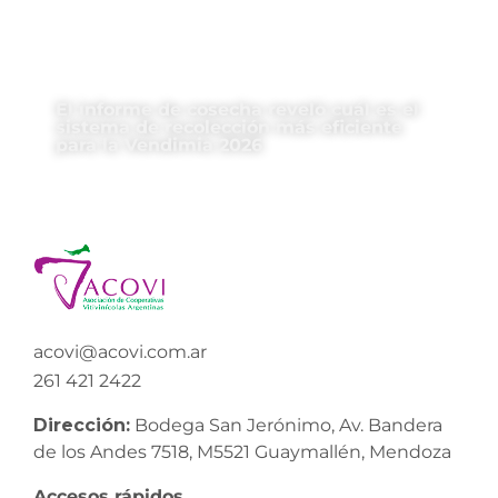
El informe de cosecha reveló cuál es el
sistema de recolección más eficiente
para la Vendimia 2026
acovi@acovi.com.ar
261 421 2422
Dirección:
Bodega San Jerónimo, Av. Bandera
de los Andes 7518, M5521 Guaymallén, Mendoza
Accesos rápidos