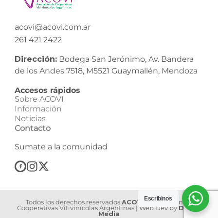
acovi@acovi.com.ar
261 421 2422
Dirección:
Bodega San Jerónimo, Av. Bandera
de los Andes 7518, M5521 Guaymallén, Mendoza
Accesos rápidos
Sobre ACOVI
Información
Noticias
Contacto
Sumate a la comunidad
Escribinos
Todos los derechos reservados
ACOVI
| Asociación de
Cooperativas Vitivinícolas Argentinas | Web Dev by
Dilook
Media