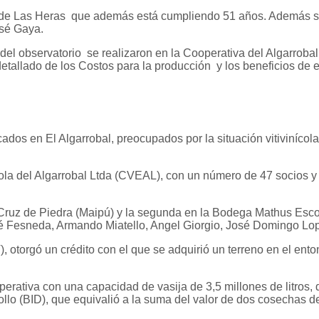
l de Las Heras que además está cumpliendo 51 años. Además se 
osé Gaya.
l observatorio se realizaron en la Cooperativa del Algarrobal y
etallado de los Costos para la producción y los beneficios de e
dos en El Algarrobal, preocupados por la situación vitivinícol
cola del Algarrobal Ltda (CVEAL), con un número de 47 socios y 
Cruz de Piedra (Maipú) y la segunda en la Bodega Mathus Escor
é Fesneda, Armando Miatello, Angel Giorgio, José Domingo Lopr
V), otorgó un crédito con el que se adquirió un terreno en el ent
erativa con una capacidad de vasija de 3,5 millones de litros, 
ollo (BID), que equivalió a la suma del valor de dos cosechas 