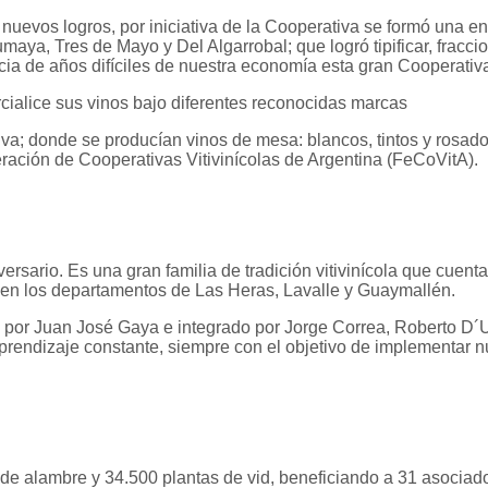
nuevos logros, por iniciativa de la Cooperativa se formó una e
aya, Tres de Mayo y Del Algarrobal; que logró tipificar, fraccio
 de años difíciles de nuestra economía esta gran Cooperativa
ialice sus vinos bajo diferentes reconocidas marcas
a; donde se producían vinos de mesa: blancos, tintos y rosados
ración de Cooperativas Vitivinícolas de Argentina (FeCoVitA).
rsario. Es una gran familia de tradición vitivinícola que cuen
 en los departamentos de Las Heras, Lavalle y Guaymallén.
por Juan José Gaya e integrado por Jorge Correa, Roberto D´Ulivo
prendizaje constante, siempre con el objetivo de implementar nu
s de alambre y 34.500 plantas de vid, beneficiando a 31 asocia