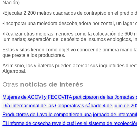
Nación).
•Ejecutar 2.200 metros cuadrados de contrapiso en el predio 
•Incorporar una moledora descobajadora horizontal, un lagar de
•Realizar otras mejoras menores como la colocación de 600 me
luminarias; separación del depósito de insumos enológicos, ins
Estas visitas tienen como objetivo conocer de primera mano la
que presta a los productores.
Asimismo, los viñateros pueden acercar sus inquietudes direct
Algarrobal.
noticias de interés
Otras
Mujeres de ACOVI y FECOVITA participaron de las Jornada
Día Internacional de las Cooperativas sábado 4 de julio de 2
Productores de Lavalle compartieron una jornada de intercam
El informe de cosecha reveló cuál es el sistema de recolecci