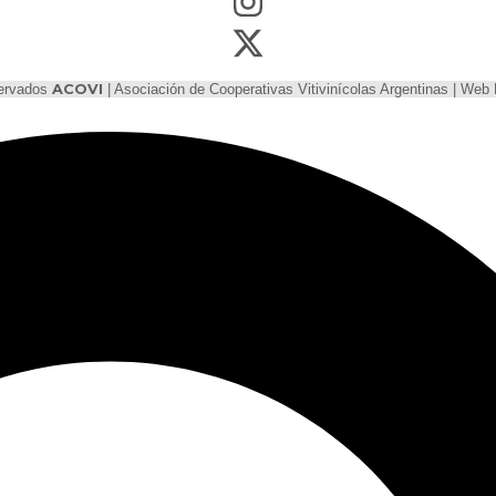
servados
ACOVI
| Asociación de Cooperativas Vitivinícolas Argentinas | We