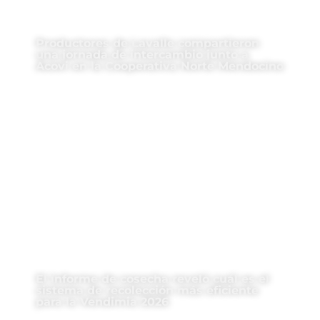
Productores de Lavalle compartieron
una jornada de intercambio junto a
Acovi en la Cooperativa Norte Mendocino
El informe de cosecha reveló cuál es el
sistema de recolección más eficiente
para la Vendimia 2026