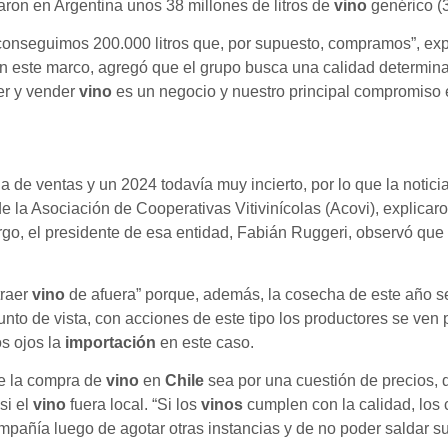
zaron en Argentina unos 38 millones de litros de
vino
genérico (3
conseguimos 200.000 litros que, por supuesto, compramos”, expl
n este marco, agregó que el grupo busca una calidad determina
er y vender
vino
es un negocio y nuestro principal compromiso e
 de ventas y un 2024 todavía muy incierto, por lo que la notici
e la Asociación de Cooperativas Vitivinícolas (Acovi), explicar
rgo, el presidente de esa entidad, Fabián Ruggeri, observó qu
traer
vino
de afuera” porque, además, la cosecha de este año s
o de vista, con acciones de este tipo los productores se ven p
s ojos la
importación
en este caso.
ue la compra de
vino
en
Chile
sea por una cuestión de precios,
si el
vino
fuera local. “Si los
vinos
cumplen con la calidad, lo
pañía luego de agotar otras instancias y de no poder saldar su 