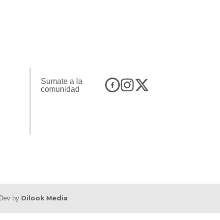
Sumate a la
comunidad
b Dev by
Dilook Media