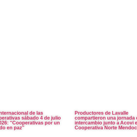
Internacional de las
Productores de Lavalle
erativas sábado 4 de julio
compartieron una jornada 
026: “Cooperativas por un
intercambio junto a Acovi e
o en paz”
Cooperativa Norte Mendoc