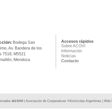
Accesos rápidos
cción:
Bodega San
Sobre ACOVI
imo, Av. Bandera de los
Información
s 7518, M5521
Noticias
mallén, Mendoza
Contacto
servados
ACOVI
| Asociación de Cooperativas Vitivinícolas Argentinas | We