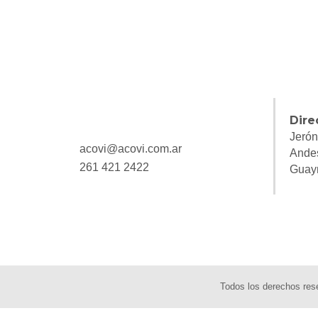
Dire
Jerón
acovi@acovi.com.ar
Ande
261 421 2422
Guay
Todos los derechos re