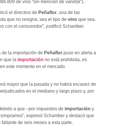
86.809 de vino “sin mención de varietal”).
icó el directivo de
Peñaflor
, una de las
da que no resigna, sea el tipo de
vino
que sea.
s con el consumidor”, justificó Schamber.
a de la importación de
Peñaflor
puso en alerta a
on que la
importación
no está prohibida, es
e en este momento en el mercado
erá mayor que la pasada y no habrá escasez de
erjudicados en el mediano y largo plazo y, por
 debido a que –por impuestos de
importación
y
s compramos”, expresó Schamber y destacó que
faltante de seis meses a esta parte.