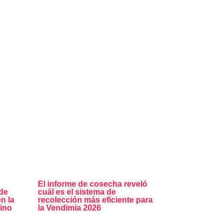
El informe de cosecha reveló
de
cuál es el sistema de
n la
recolección más eficiente para
ino
la Vendimia 2026