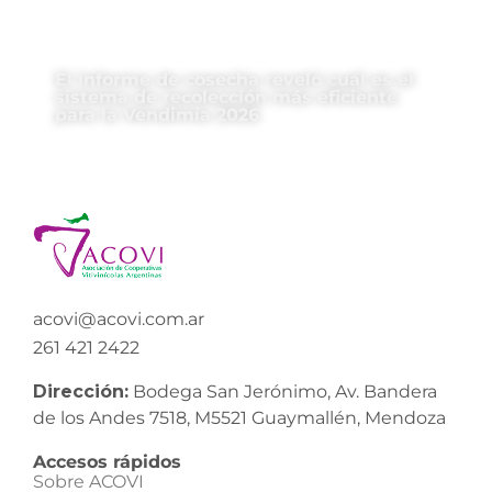
El informe de cosecha reveló cuál es el
sistema de recolección más eficiente
para la Vendimia 2026
acovi@acovi.com.ar
261 421 2422
Dirección:
Bodega San Jerónimo, Av. Bandera
de los Andes 7518, M5521 Guaymallén, Mendoza
Accesos rápidos
Sobre ACOVI