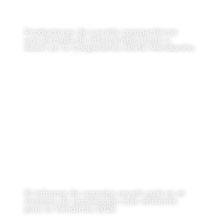
Productores de Lavalle compartieron
una jornada de intercambio junto a
Acovi en la Cooperativa Norte Mendocino
El informe de cosecha reveló cuál es el
sistema de recolección más eficiente
para la Vendimia 2026