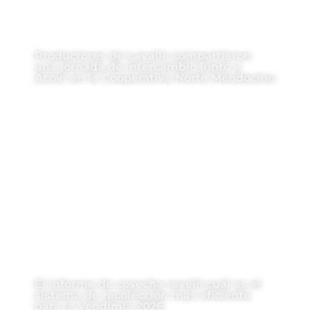
Productores de Lavalle compartieron
una jornada de intercambio junto a
Acovi en la Cooperativa Norte Mendocino
El informe de cosecha reveló cuál es el
sistema de recolección más eficiente
para la Vendimia 2026