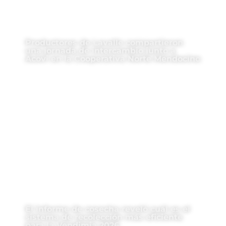
Productores de Lavalle compartieron
una jornada de intercambio junto a
Acovi en la Cooperativa Norte Mendocino
El informe de cosecha reveló cuál es el
sistema de recolección más eficiente
para la Vendimia 2026