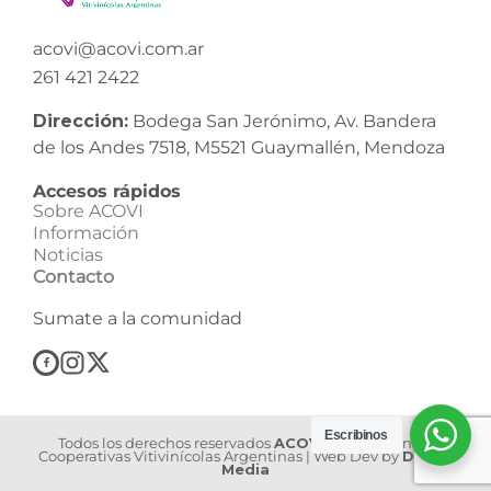
acovi@acovi.com.ar
261 421 2422
Dirección:
Bodega San Jerónimo, Av. Bandera
de los Andes 7518, M5521 Guaymallén, Mendoza
Accesos rápidos
Sobre ACOVI
Información
Noticias
Contacto
Sumate a la comunidad
Escribinos
Todos los derechos reservados
ACOVI
| Asociación de
Cooperativas Vitivinícolas Argentinas | Web Dev by
Dilook
Media