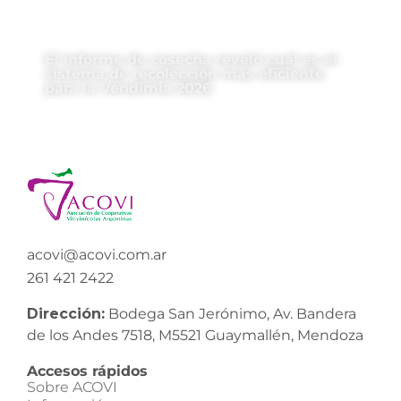
El informe de cosecha reveló cuál es el
sistema de recolección más eficiente
para la Vendimia 2026
acovi@acovi.com.ar
261 421 2422
Dirección:
Bodega San Jerónimo, Av. Bandera
de los Andes 7518, M5521 Guaymallén, Mendoza
Accesos rápidos
Sobre ACOVI