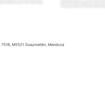
perativas por un mundo
intercambio junto a Acovi
Cooperativa Norte Mend
s 7518, M5521 Guaymallén, Mendoza