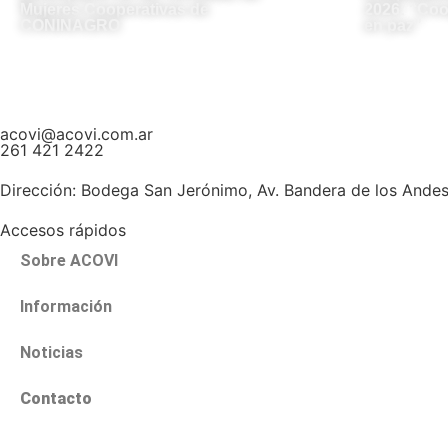
Mujeres Cooperativas de
2026: “Coo
CONINAGRO
en paz”
acovi@acovi.com.ar
261 421 2422
Dirección:
Bodega San Jerónimo, Av. Bandera de los Ande
Accesos rápidos
Sobre ACOVI
Información
Noticias
Contacto