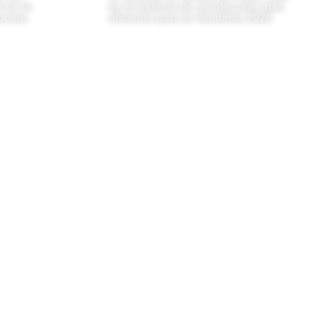
 en la
es el sistema de recolección más
ocino
eficiente para la Vendimia 2026