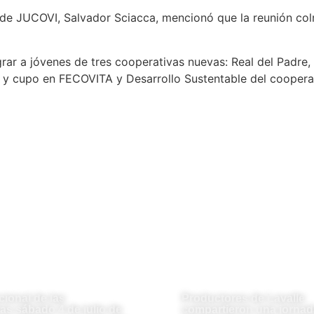
e de JUCOVI, Salvador Sciacca, mencionó que la reunión co
ar a jóvenes de tres cooperativas nuevas: Real del Padre,
 y cupo en FECOVITA y Desarrollo Sustentable del cooper
cional de las
Productores de Lavalle
as sábado 4 de julio de
compartieron una jornad