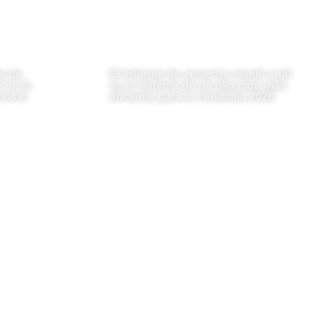
a de
El informe de cosecha reveló cuál
 en la
es el sistema de recolección más
ocino
eficiente para la Vendimia 2026