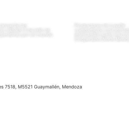
cional de las
Productores de Lavalle
as sábado 4 de julio de
compartieron una jornad
perativas por un mundo
intercambio junto a Acovi
Cooperativa Norte Mend
es 7518, M5521 Guaymallén, Mendoza