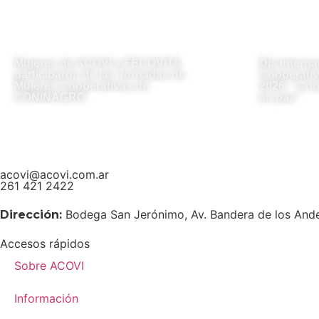
Mujeres de ACOVI y FECOVITA
Día Interna
participaron de las Jornadas de
Cooperativ
Mujeres Cooperativas de
2026: “Coo
CONINAGRO
en paz”
acovi@acovi.com.ar
261 421 2422
Bodega San Jerónimo, Av. Bandera de los And
Dirección:
Accesos rápidos
Sobre ACOVI
Información