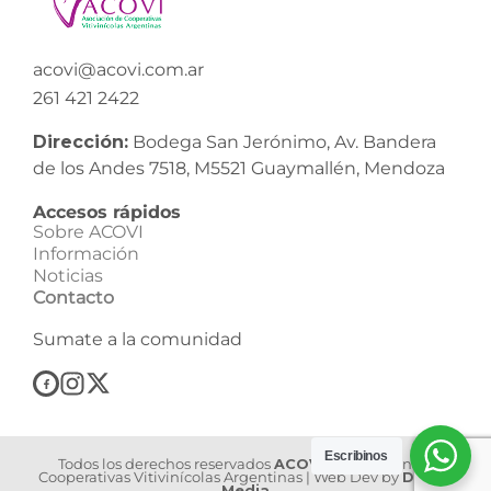
acovi@acovi.com.ar
261 421 2422
Dirección:
Bodega San Jerónimo, Av. Bandera
de los Andes 7518, M5521 Guaymallén, Mendoza
Accesos rápidos
Sobre ACOVI
Información
Noticias
Contacto
Sumate a la comunidad
Escribinos
Todos los derechos reservados
ACOVI
| Asociación de
Cooperativas Vitivinícolas Argentinas | Web Dev by
Dilook
Media