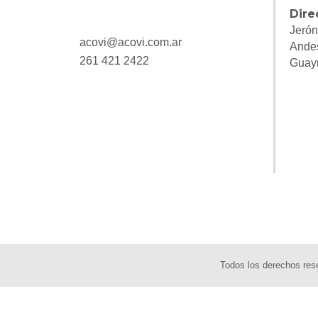
Dire
Jerón
acovi@acovi.com.ar
Ande
261 421 2422
Guay
Todos los derechos re