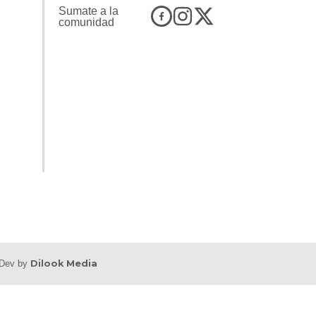
Sumate a la
comunidad
b Dev by
Dilook Media