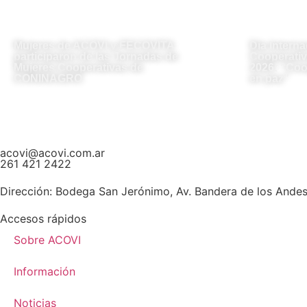
Mujeres de ACOVI y FECOVITA
Día Interna
participaron de las Jornadas de
Cooperativ
Mujeres Cooperativas de
2026: “Coo
CONINAGRO
en paz”
acovi@acovi.com.ar
261 421 2422
Dirección:
Bodega San Jerónimo, Av. Bandera de los Ande
Accesos rápidos
Sobre ACOVI
Información
Noticias