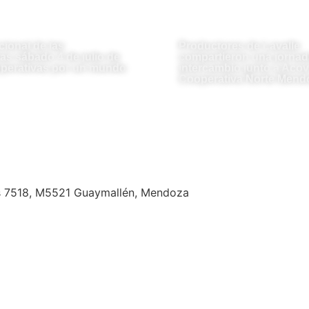
cional de las
Productores de Lavalle
as sábado 4 de julio de
compartieron una jornad
perativas por un mundo
intercambio junto a Acovi
Cooperativa Norte Mend
s 7518, M5521 Guaymallén, Mendoza