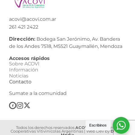
acovi@acovi.com.ar
261 421 2422
Dirección:
Bodega San Jerónimo, Av. Bandera
de los Andes 7518, M5521 Guaymallén, Mendoza
Accesos rápidos
Sobre ACOVI
Información
Noticias
Contacto
Sumate a la comunidad
Escribinos
Todos los derechos reservados
ACOVI
| Asociación de
Cooperativas Vitivinícolas Argentinas | Web Dev by
Dilook
Media