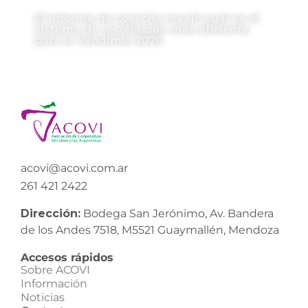
El informe de cosecha reveló cuál es el
sistema de recolección más eficiente
para la Vendimia 2026
acovi@acovi.com.ar
261 421 2422
Dirección:
Bodega San Jerónimo, Av. Bandera
de los Andes 7518, M5521 Guaymallén, Mendoza
Accesos rápidos
Sobre ACOVI
Información
Noticias