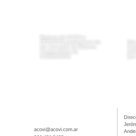
Mujeres de ACOVI y
FECOVITA participaron de
Día
las Jornadas de Mujeres
Coo
Cooperativas de
jul
CONINAGRO
por
Direc
Jerón
acovi@acovi.com.ar
Ande