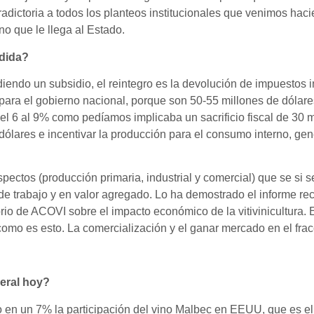
adictoria a todos los planteos institucionales que venimos haci
o que le llega al Estado.
edida?
endo un subsidio, el reintegro es la devolución de impuestos i
para el gobierno nacional, porque son 50-55 millones de dólar
del 6 al 9% como pedíamos implicaba un sacrificio fiscal de 30
 dólares e incentivar la producción para el consumo interno, 
pectos (producción primaria, industrial y comercial) que se si se
e trabajo y en valor agregado. Lo ha demostrado el informe re
o de ACOVI sobre el impacto económico de la vitivinicultura.
mo es esto. La comercialización y el ganar mercado en el fra
eral hoy?
 en un 7% la participación del vino Malbec en EEUU, que es el