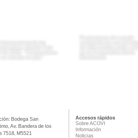
Productores de Lavalle
 Internacional de las
compartieron una jornad
perativas sábado 4 de
de intercambio junto a A
io de 2026: “Cooperativas
en la Cooperativa Norte
 un mundo en paz”
Mendocino
Accesos rápidos
ción:
Bodega San
Sobre ACOVI
imo, Av. Bandera de los
Información
s 7518, M5521
Noticias