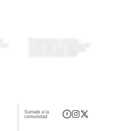
a
El informe de cosecha
covi
reveló cuál es el sistema de
recolección más eficiente
para la Vendimia 2026
Sumate a la
comunidad