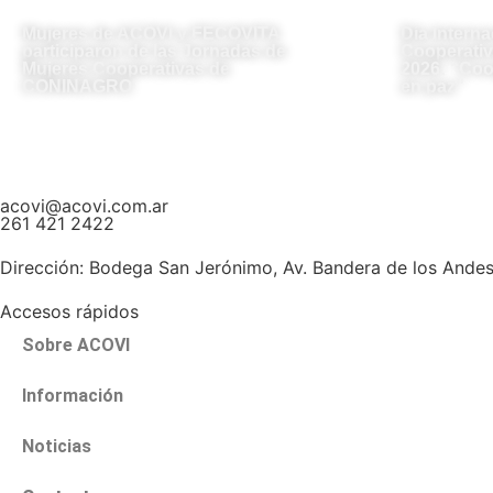
Mujeres de ACOVI y FECOVITA
Día Interna
participaron de las Jornadas de
Cooperativ
Mujeres Cooperativas de
2026: “Coo
CONINAGRO
en paz”
acovi@acovi.com.ar
261 421 2422
Dirección:
Bodega San Jerónimo, Av. Bandera de los Ande
Accesos rápidos
Sobre ACOVI
Información
Noticias