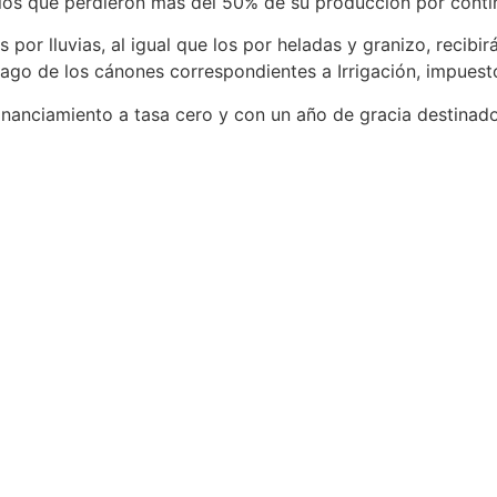
los que perdieron más del 50% de su producción por contin
or lluvias, al igual que los por heladas y granizo, recibi
pago de los cánones correspondientes a Irrigación, impuesto
financiamiento a tasa cero y con un año de gracia destina