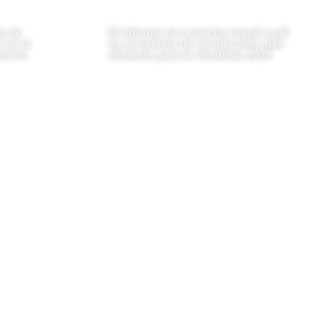
a de
El informe de cosecha reveló cuál
 en la
es el sistema de recolección más
ocino
eficiente para la Vendimia 2026