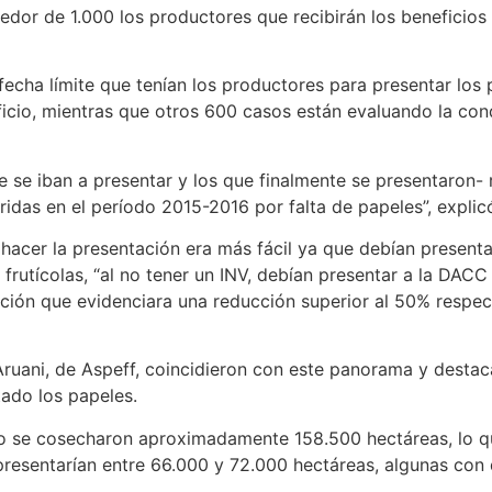
edor de 1.000 los productores que recibirán los beneficio
, fecha límite que tenían los productores para presentar lo
icio, mientras que otros 600 casos están evaluando la con
que se iban a presentar y los que finalmente se presentaro
idas en el período 2015-2016 por falta de papeles”, explicó
 hacer la presentación era más fácil ya que debían presenta
s frutícolas, “al no tener un INV, debían presentar a la DA
turación que evidenciara una reducción superior al 50% resp
l Aruani, de Aspeff, coincidieron con este panorama y dest
tado los papeles.
ño se cosecharon aproximadamente 158.500 hectáreas, lo que
resentarían entre 66.000 y 72.000 hectáreas, algunas con d