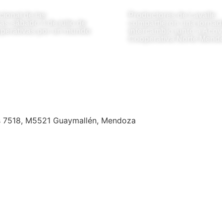
cional de las
Productores de Lavalle
as sábado 4 de julio de
compartieron una jornad
perativas por un mundo
intercambio junto a Acovi
Cooperativa Norte Mend
s 7518, M5521 Guaymallén, Mendoza