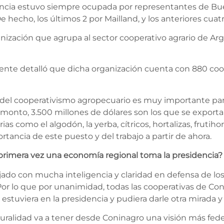
idencia estuvo siempre ocupada por representantes de Bu
 hecho, los últimos 2 por Mailland, y los anteriores cuat
ización que agrupa al sector cooperativo agrario de Arg
idente detalló que dicha organización cuenta con 880 coop
 del cooperativismo agropecuario es muy importante para
e monto, 3.500 millones de dólares son los que se export
 como el algodón, la yerba, cítricos, hortalizas, frutihort
rtancia de este puesto y del trabajo a partir de ahora.
 primera vez una economía regional toma la presidencia?
jado con mucha inteligencia y claridad en defensa de los 
r lo que por unanimidad, todas las cooperativas de Conin
stuviera en la presidencia y pudiera darle otra mirada y
ralidad va a tener desde Coninagro una visión más feder