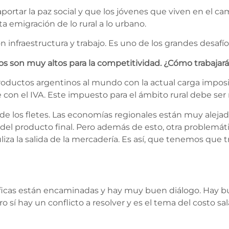
rtar la paz social y que los jóvenes que viven en el c
sta emigración de lo rural a lo urbano.
n infraestructura y trabajo. Es uno de los grandes desaf
os son muy altos para la competitividad. ¿Cómo trabajar
roductos argentinos al mundo con la actual carga impos
n el IVA. Este impuesto para el ámbito rural debe ser
e los fletes. Las economías regionales están muy alejada
del producto final. Pero además de esto, otra problemáti
iza la salida de la mercadería. Es así, que tenemos que 
ficas están encaminadas y hay muy buen diálogo. Hay bue
sí hay un conflicto a resolver y es el tema del costo salar