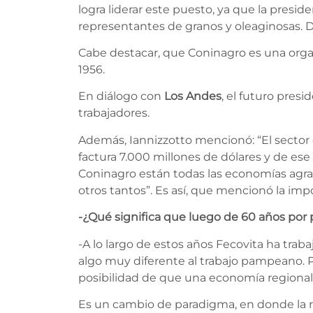
logra liderar este puesto, ya que la pres
representantes de granos y oleaginosas. De
Cabe destacar, que Coninagro es una organ
1956.
En diálogo con
Los Andes
, el futuro pres
trabajadores.
Además, Iannizzotto mencionó: “El sector
factura 7.000 millones de dólares y de es
Coninagro están todas las economías agrarias
otros tantos”. Es así, que mencionó la impo
-¿Qué significa que luego de 60 años por
-A lo largo de estos años Fecovita ha traba
algo muy diferente al trabajo pampeano. Po
posibilidad de que una economía regional e
Es un cambio de paradigma, en donde la ru