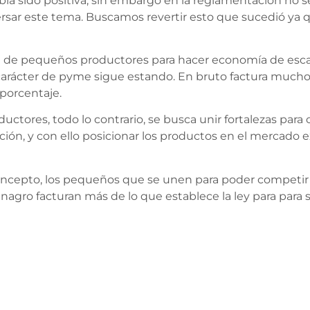
ía sido positiva, sin embargo en la reglamentación no s
rsar este tema. Buscamos revertir esto que sucedió ya q
ón de pequeños productores para hacer economía de escal
 carácter de pyme sigue estando. En bruto factura muc
 porcentaje.
ctores, todo lo contrario, se busca unir fortalezas para
ción, y con ello posicionar los productos en el mercado 
ncepto, los pequeños que se unen para poder competir y s
inagro facturan más de lo que establece la ley para para